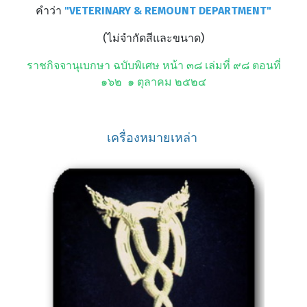
คำว่า
"VETERINARY & REMOUNT DEPARTMENT"
(ไม่จำกัดสีและขนาด)
ราชกิจจานุเบกษา ฉบับพิเศษ หน้า ๓๘ เล่มที่ ๙๘ ตอนที่
๑๖๒ ๑ ตุลาคม ๒๕๒๔
เครื่องหมายเหล่า